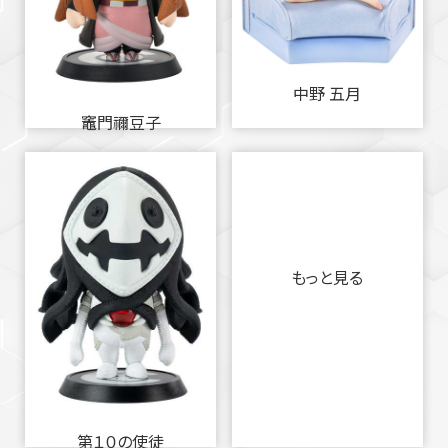
中野 五月
竈門禰豆子
もっと見る
第１０の使徒