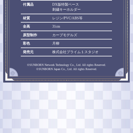
付属品
DX版特製ベース
刺繍キーホルダー
材質
レジン/PVC/ABS等
全高
31cm
原型制作
カーブモデルズ
彩色
月柳
発売元
株式会社プライム１スタジオ
©SUNBORN Network Technology Co., Ltd. All rights Reserved.
©SUNBORN Japan Co., Ltd. All rights Reserved.