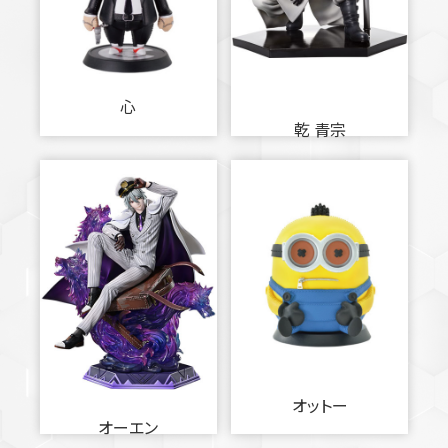
心
乾 青宗
オットー
オーエン