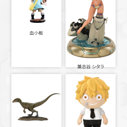
血小板
兼志谷 シタラ