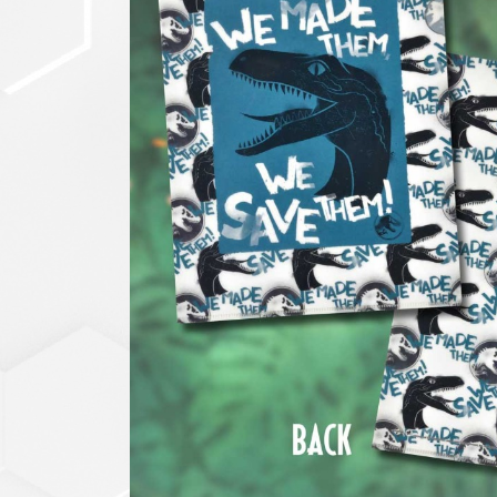
セットアップ
シューズ
バッグ
その他
VIEW ALL...
グッズ
アクリルキーホルダー
クリアファイル
ステッカー
フィギュアベース
ラバーマスコット
VIEW ALL...
スタチューはこち
ら