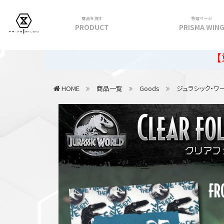
商品を探す
特設ページ
PRODUCT
PRISMA WIN
フィギュア
【重要】202
PRIME 1 STATUE
HOME
商品一覧
Goods
ジュラシック・ワ
PRISMA WING
CUTIE1
PRIME COLLECTIBLE FIGURE
VIEW ALL...
アパレル
トップス
パンツ
スカート
アウター