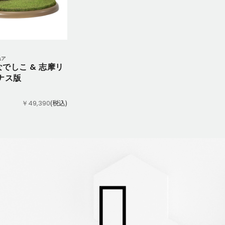
ュア
でしこ & 志摩リ
ナス版
(税込)
￥49,390