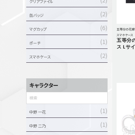
クリアファイル
セットアップ
2
シューズ
缶バッジ
バッグ
6
マグカップ
五等分の花嫁
その他
スマホケース
五等分
1
VIEW ALL...
ポーチ
グッズ
ス Lサ
2
スマホケース
アクリルキーホルダー
クリアファイル
ステッカー
キャラクター
フィギュアベース
ラバーマスコット
VIEW ALL...
スタチューはこち
1
中野 一花
ら
1
中野 二乃