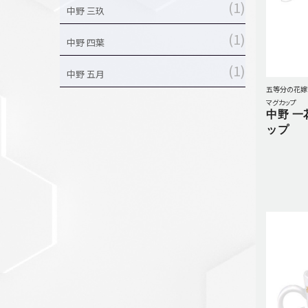
1
中野 三玖
1
中野 四葉
1
中野 五月
五等分の花嫁
マグカップ
中野 一
ップ