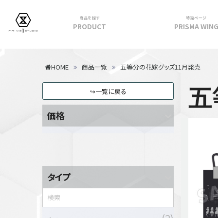
商品を探す
特設ページ
PRODUCT
PRISMA WIN
フィギュア
HOME
商品一覧
五等分の花嫁グッズ11月発売
PRIME 1 STATUE
五
↪一覧に戻る
PRISMA WING
CUTIE1
価格
PRIME COLLECTIBLE FIGURE
VIEW ALL...
アパレル
トップス
タイプ
パンツ
スカート
アウター
2