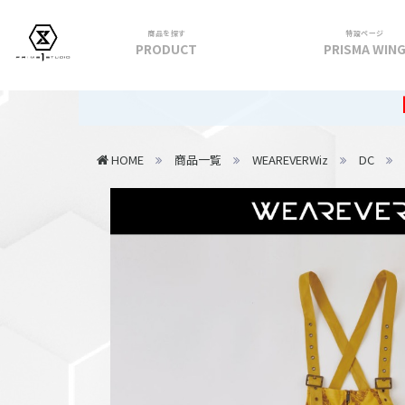
商品を探す
特設ページ
PRODUCT
PRISMA WIN
フィギュア
【重要】20
PRIME 1 STATUE
HOME
商品一覧
WEAREVERWiz
DC
PRISMA WING
CUTIE1
PRIME COLLECTIBLE FIGURE
VIEW ALL...
アパレル
トップス
パンツ
スカート
アウター