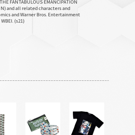
D THE FANTABULOUS EMANCIPATION
 and all related characters and
mics and Warner Bros. Entertainment
 WBEI. (s21)