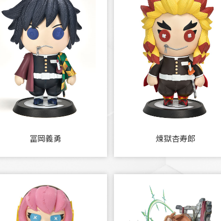
冨岡義勇
煉獄杏寿郎