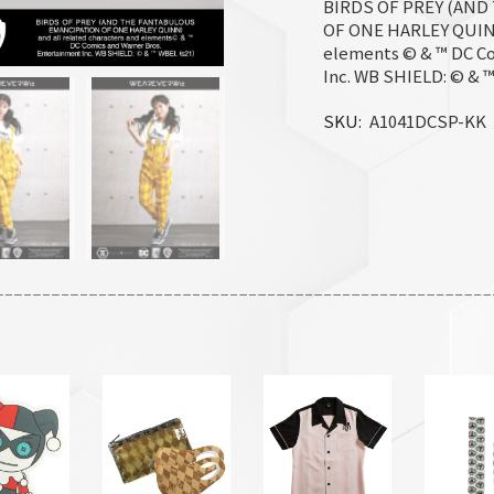
BIRDS OF PREY (AN
OF ONE HARLEY QUINN)
elements © & ™ DC Co
Inc. WB SHIELD: © & ™
SKU
A1041DCSP-KK