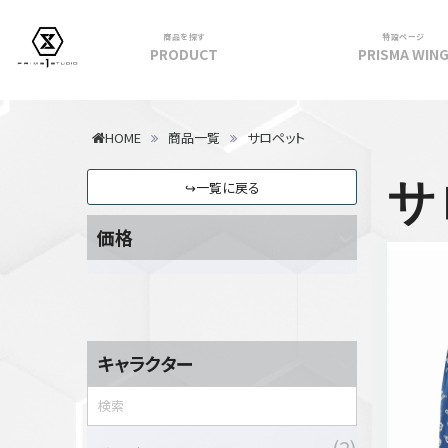
商品を探す
特設ページ
PRODUCT
PRISMA WIN
フィギュア
HOME
商品一覧
サロペット
PRIME 1 STATUE
サ
↪一覧に戻る
PRISMA WING
CUTIE1
価格
PRIME COLLECTIBLE FIGURE
VIEW ALL...
アパレル
トップス
キャラクター
パンツ
スカート
アウター
2