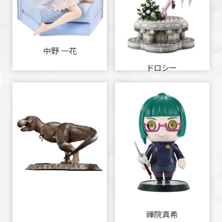
中野 一花
ドロシー
禪院真希