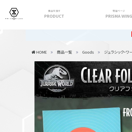
商品を探す
特設ページ
PRODUCT
PRISMA WIN
フィギュア
【重要】202
PRIME 1 STATUE
HOME
商品一覧
Goods
ジュラシック・ワ
PRISMA WING
CUTIE1
PRIME COLLECTIBLE FIGURE
VIEW ALL...
アパレル
トップス
パンツ
スカート
アウター