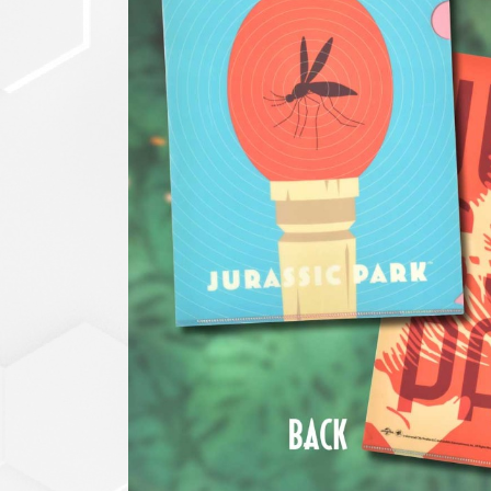
セットアップ
シューズ
バッグ
その他
VIEW ALL...
グッズ
アクリルキーホルダー
クリアファイル
ステッカー
フィギュアベース
ラバーマスコット
VIEW ALL...
スタチューはこち
ら