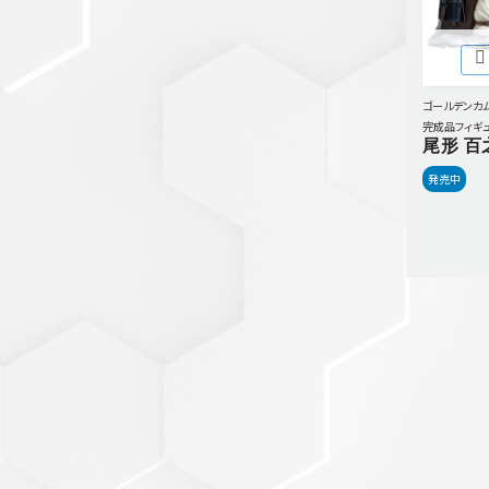
セットアップ
シューズ
バッグ
ゴールデンカ
その他
完成品フィギ
尾形 百
VIEW ALL...
グッズ
発売中
アクリルキーホルダー
クリアファイル
ステッカー
フィギュアベース
ラバーマスコット
VIEW ALL...
スタチューはこち
ら