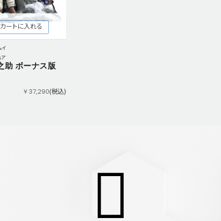
カートに入れる
ムイ
ュア
之助 ボーナス版
(税込)
￥37,290