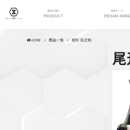
商品を探す
特設ページ
PRODUCT
PRISMA WIN
フィギュア
HOME
商品一覧
尾形 百之助
PRIME 1 STATUE
尾
PRISMA WING
CUTIE1
PRIME COLLECTIBLE FIGURE
VIEW ALL...
アパレル
トップス
パンツ
スカート
アウター