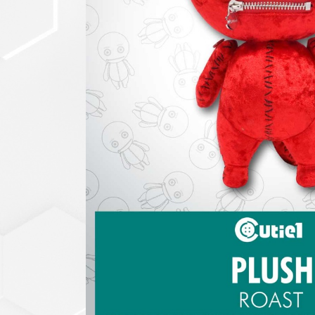
セットアップ
シューズ
バッグ
その他
VIEW ALL...
グッズ
アクリルキーホルダー
クリアファイル
ステッカー
フィギュアベース
ラバーマスコット
VIEW ALL...
スタチューはこち
ら