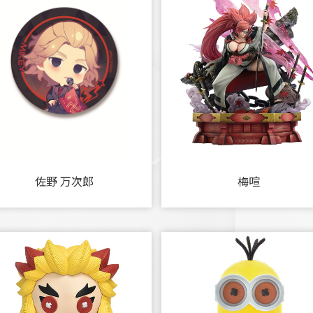
佐野 万次郎
梅喧