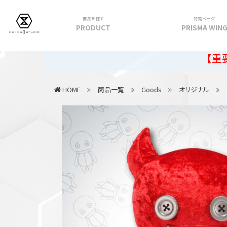
商品を探す
特設ページ
PRODUCT
PRISMA WIN
フィギュア
【重要】2026
PRIME 1 STATUE
HOME
商品一覧
Goods
オリジナル
PRISMA WING
CUTIE1
PRIME COLLECTIBLE FIGURE
VIEW ALL...
アパレル
トップス
パンツ
スカート
アウター