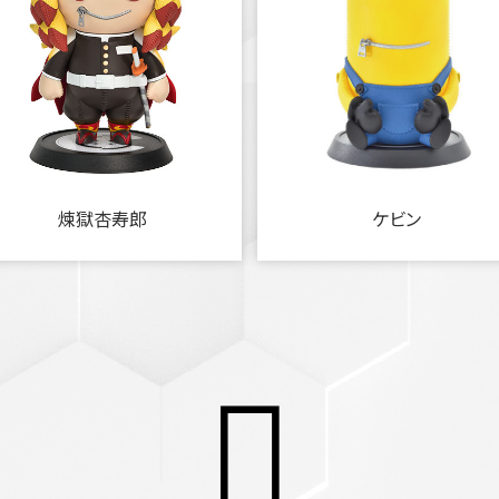
煉獄杏寿郎
ケビン