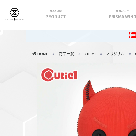
商品を探す
特設ページ
PRODUCT
PRISMA WIN
フィギュア
【重要】2026
PRIME 1 STATUE
HOME
商品一覧
Cutie1
オリジナル
PRISMA WING
CUTIE1
PRIME COLLECTIBLE FIGURE
VIEW ALL...
アパレル
トップス
パンツ
スカート
アウター