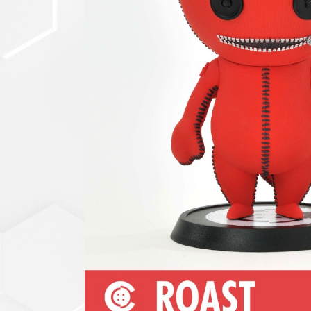
セットアップ
シューズ
バッグ
その他
VIEW ALL...
グッズ
アクリルキーホルダー
クリアファイル
ステッカー
フィギュアベース
ラバーマスコット
VIEW ALL...
スタチューはこち
ら