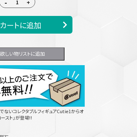
-
+
カートに追加
欲しい物リストに追加
でないコレクタブルフィギュアCutie1からオ
ースト」が登場!!
・磁石