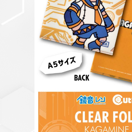
セットアップ
シューズ
バッグ
その他
VIEW ALL...
グッズ
アクリルキーホルダー
クリアファイル
ステッカー
フィギュアベース
ラバーマスコット
VIEW ALL...
スタチューはこち
ら