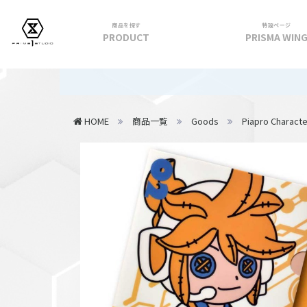
商品を探す
特設ページ
PRODUCT
PRISMA WIN
フィギュア
【重要】20
PRIME 1 STATUE
HOME
商品一覧
Goods
Piapro Characte
PRISMA WING
CUTIE1
PRIME COLLECTIBLE FIGURE
VIEW ALL...
アパレル
トップス
パンツ
スカート
アウター