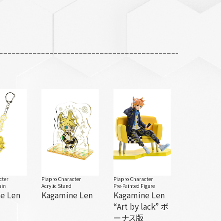
cter
Piapro Character
Piapro Character
ain
Acrylic Stand
Pre-Painted Figure
e Len
Kagamine Len
Kagamine Len
“Art by lack” ボ
ーナス版