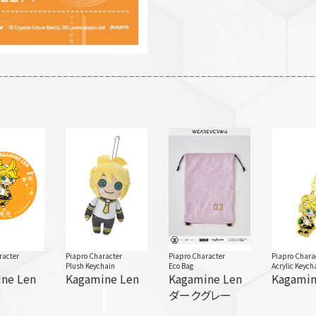
racter
Piapro Character
Piapro Character
Piapro Chara
Plush Keychain
Eco Bag
Acrylic Keych
ne Len
Kagamine Len
Kagamine Len
Kagamin
ダークグレー