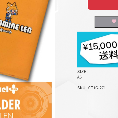
SIZE：
A5
SKU
CT1G-271