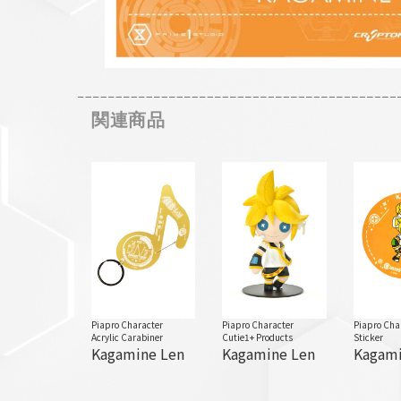
関連商品
Piapro Character
Piapro Character
Piapro Cha
Acrylic Carabiner
Cutie1+ Products
Sticker
Kagamine Len
Kagamine Len
Kagami