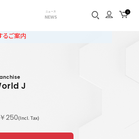
ニュース
NEWS
ranchise
orld J
￥250
(Incl. Tax)