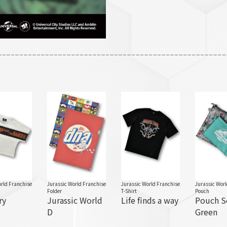
rld Franchise
Jurassic World Franchise
Jurassic World Franchise
Jurassic Wor
Folder
T-Shirt
Pouch
ry
Jurassic World
Life finds a way
Pouch S
D
Green