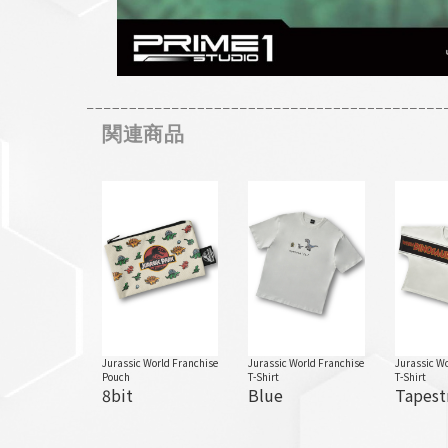
関連商品
Jurassic World Franchise
Jurassic World Franchise
Jurassic Wo
Pouch
T-Shirt
T-Shirt
8bit
Blue
Tapest