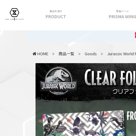
商品を探す
特設ページ
PRODUCT
PRISMA WIN
フィギュア
【重要】202
PRIME 1 STATUE
HOME
商品一覧
Goods
Jurassic World 
PRISMA WING
CUTIE1
PRIME COLLECTIBLE FIGURE
VIEW ALL...
アパレル
トップス
パンツ
スカート
アウター