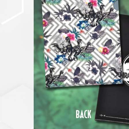
セットアップ
シューズ
バッグ
その他
VIEW ALL...
グッズ
アクリルキーホルダー
クリアファイル
ステッカー
フィギュアベース
ラバーマスコット
VIEW ALL...
スタチューはこち
ら