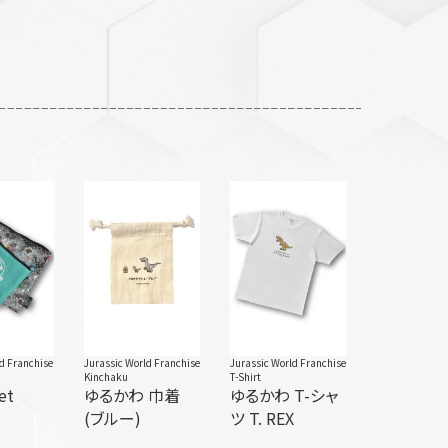
ld Franchise
Jurassic World Franchise
Jurassic World Franchise
Kinchaku
T-Shirt
et
ゆるかわ 巾着
ゆるかわ T-シャ
(ブルー)
ツ T. REX