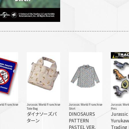
rld Franchise
Jurassic World Franchise
Jurassic World Franchise
Jurassic Wor
Tote Bag
Shirt
Pins
ダイナソーズパ
DINOSAURS
Jurassic
ターン
PATTERN
Yuruka
PASTEL VER.
Trading 