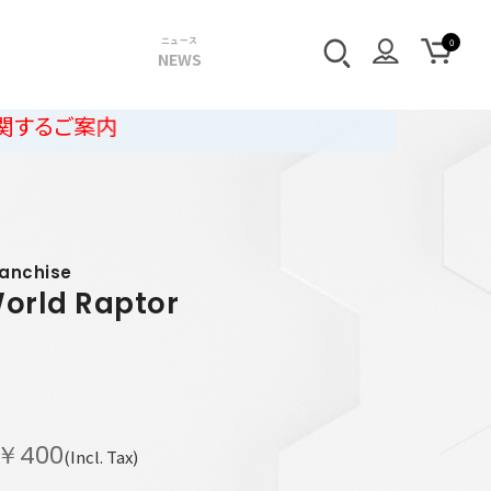
ニュース
NEWS
内
ranchise
World Raptor
￥400
(Incl. Tax)