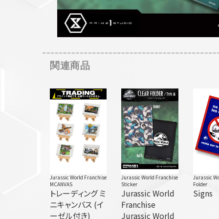
関連商品
Jurassic World Franchise
Jurassic World Franchise
Jurassic Wo
MCANVAS
Sticker
Folder
トレーディング ミ
Jurassic World
Signs
ニキャンバス (イ
Franchise
ーゼル付き)
Jurassic World