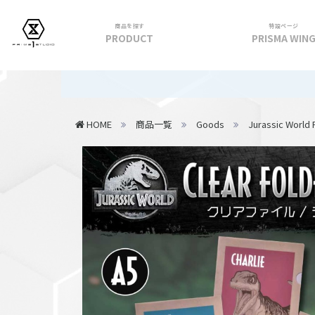
商品を探す
特設ページ
PRODUCT
PRISMA WIN
フィギュア
【重要】
PRIME 1 STATUE
HOME
商品一覧
Goods
Jurassic World 
PRISMA WING
CUTIE1
PRIME COLLECTIBLE FIGURE
VIEW ALL...
アパレル
トップス
パンツ
スカート
アウター