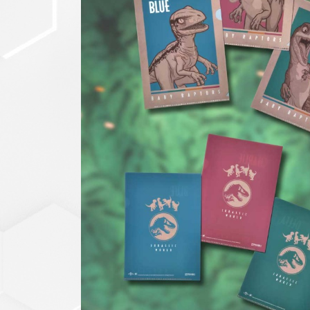
セットアップ
シューズ
バッグ
その他
VIEW ALL...
グッズ
アクリルキーホルダー
クリアファイル
ステッカー
フィギュアベース
ラバーマスコット
VIEW ALL...
スタチューはこち
ら