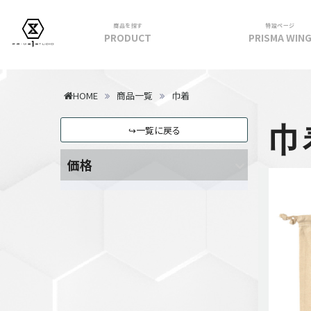
商品を探す
特設ページ
PRODUCT
PRISMA WIN
フィギュア
HOME
商品一覧
巾着
PRIME 1 STATUE
巾
↪一覧に戻る
PRISMA WING
CUTIE1
価格
PRIME COLLECTIBLE FIGURE
VIEW ALL...
アパレル
トップス
パンツ
スカート
アウター