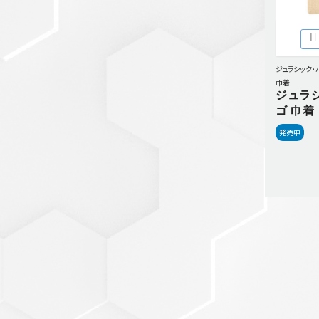
セットアップ
シューズ
バッグ
ジュラシック・
その他
巾着
ジュラ
VIEW ALL...
グッズ
ゴ 巾着
発売中
アクリルキーホルダー
クリアファイル
ステッカー
フィギュアベース
ラバーマスコット
VIEW ALL...
スタチューはこち
ら