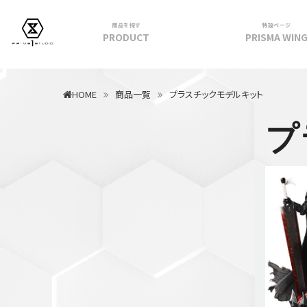
商品を探す
特設ページ
PRODUCT
PRISMA WIN
フィギュア
HOME
商品一覧
プラスチックモデルキット
PRIME 1 STATUE
プ
PRISMA WING
CUTIE1
PRIME COLLECTIBLE FIGURE
VIEW ALL...
アパレル
トップス
パンツ
スカート
アウター