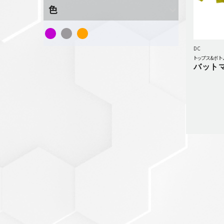
色
セットアップ
シューズ
バッグ
DC
その他
トップス&ボト
バットマ
VIEW ALL...
グッズ
アクリルキーホルダー
クリアファイル
ステッカー
フィギュアベース
ラバーマスコット
VIEW ALL...
スタチューはこち
ら