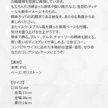
の縞模様を忠実に再現しています。
もちろん引き締まった身体や鋭い鉤爪など、各部のディテ
ールも劇中イメージそのもの。
姉妹きっての武闘派である彼女を、あらゆる角度からお
楽しみください。
またイスラ・ヌブラル島を模った専用ベースも付属。
気分を盛り上げる仕上がりです。
単体で飾る。ブルー、デルタ、チャーリーの姉妹も揃える。
思い思いのディスプレイが楽しめる、三女エコー。
コンパクトサイズに込めた本格的な塗装・造形、ぜひあ
なたのコレクションケースにどうぞ！
【素材】
本体：PVC
ベース：ポリストーン
【サイズ】
1/10 Scale
‐全高:17cm
‐全幅:36cm
‐奥行:14cm