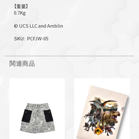
【重量】
0.7Kg
© UCS LLC and Amblin
SKU
PCFJW-05
関連商品