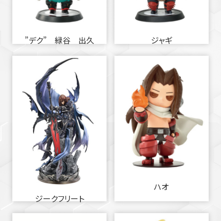
”デク” 緑谷 出久
ジャギ
ハオ
ジークフリート