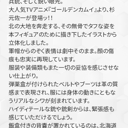
兵銃、そして鋭い眼光。
大人気TVアニメ『ゴールデンカムイ』より、杉
元佐一が登場ッ！！
北の大地を奔走する、その無骨でタフな姿を
本フィギュアのために描き下したイラストから
立体化しました。
軍帽からのぞく表情は劇中そのまま。顔の傷
痕も忠実に再現しています。
服装や装備類もまた一切の妥協を感じさせな
い仕上がり。
弾薬盒が付けられたベルトやブーツは革の質
感まで表現され、服には身体の動きにともな
うリアルなシワが刻まれています。
ハイディテールな銃や銃剣からは、緊張感も
感じていただけるでしょう。
飯盒付きの背嚢が置かれているのは、北海道