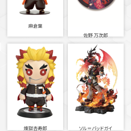
麻倉葉
佐野 万次郎
煉獄杏寿郎
ソル＝バッドガイ